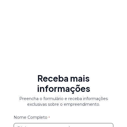
EM CONSTRUÇÃO
Dublin Residence
Meia Praia
,
Itapema
/
SC
Receba mais
informações
Preencha o formulário e receba informações
exclusivas sobre o empreendimento.
Nome Completo
*