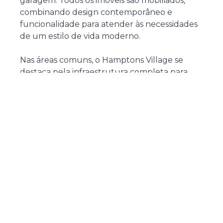
garagem. Todos os imóveis são mobiliados,
combinando design contemporâneo e
funcionalidade para atender às necessidades
de um estilo de vida moderno.
Nas áreas comuns, o Hamptons Village se
destaca pela infraestrutura completa para
momentos de lazer e bem-estar. A academia
equipada, o playground, o spa e a sauna são
perfeitos para quem busca relaxar ou manter
a saúde em dia. Para eventos sociais, o salão de
festas e o espaço gourmet são ambientes
ideais, complementados por um quiosque
com churrasqueira a carvão e o outdoor grill.
Os momentos de diversão são garantidos com
a piscina semiolímpica, a quadra de futebol
society e o espaço teen com jogos eletrônicos.
As famílias podem aproveitar o kids room,