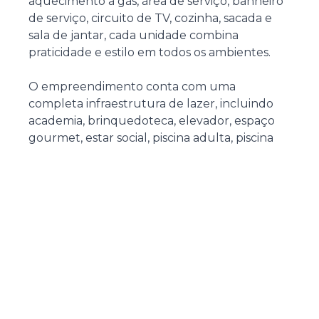
aquecimento a gás, área de serviço, banheiro
de serviço, circuito de TV, cozinha, sacada e
sala de jantar, cada unidade combina
praticidade e estilo em todos os ambientes.
O empreendimento conta com uma
completa infraestrutura de lazer, incluindo
academia, brinquedoteca, elevador, espaço
gourmet, estar social, piscina adulta, piscina
infantil, playground, sala de jogos e solarium.
Tudo pensado para atender a todas as idades
e garantir momentos de bem-estar e diversão.
Viver no Residencial Ilha dos Açores II é
desfrutar de um lar que une conforto,
segurança e lazer em um só lugar. A
localização privilegiada em Itapema permite
aproveitar o melhor da cidade, com fácil
acesso a serviços, comércio e à bela orla da