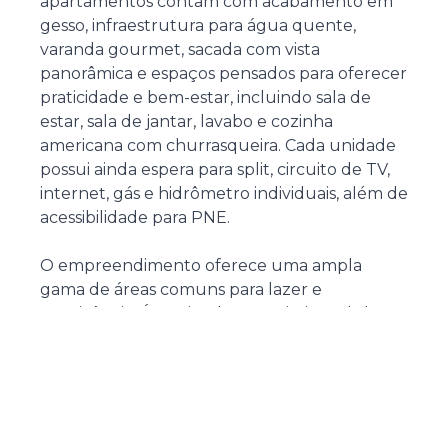
apartamentos contam com acabamento em
gesso, infraestrutura para água quente,
varanda gourmet, sacada com vista
panorâmica e espaços pensados para oferecer
praticidade e bem-estar, incluindo sala de
estar, sala de jantar, lavabo e cozinha
americana com churrasqueira. Cada unidade
possui ainda espera para split, circuito de TV,
internet, gás e hidrômetro individuais, além de
acessibilidade para PNE.
O empreendimento oferece uma ampla
gama de áreas comuns para lazer e
convivência. É equipado com piscina adulta e
infantil, playground, salão de festas, espaço
gourmet, sala de jogos, academia e
brinquedoteca. O hall de entrada é decorado
e mobiliado, proporcionando um ambiente
acolhedor desde o primeiro momento, e a