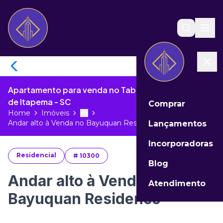
Apartamento para venda no Tabuleiro das Oliveiras
de Itapema - SC
Comprar
Home
Imóveis
Toggle menu
More
Andar alto à Venda no Bayuquan Resi...
Lançamentos
Incorporadoras
Residencial
#
10300
Blog
Andar alto à Venda no
Atendimento
Bayuquan Residence