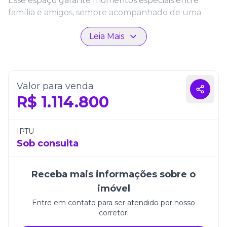
Esse espaço garante momentos especiais entre
família e amigos, sempre acompanhado de uma
vista privilegiada para o mar.
Leia Mais
O acabamento de qualidade, aliado ao design
contemporâneo, traduz o cuidado da Coned em
entregar imóveis que unem modernidade, bem-
estar e valorização. Cada ambiente foi projetado
Valor para venda
para proporcionar amplitude, luminosidade natural
R$
1.114.800
e uma atmosfera acolhedora, tornando os
apartamentos ideais tanto para moradia quanto
para investimento.
IPTU
Sob consulta
Viver no Bayuquan é desfrutar de um lar que
combina a praticidade de uma localização
Receba mais informações sobre o
estratégica em Itapema com a exclusividade de um
projeto pensado para oferecer o melhor em cada
imóvel
detalhe.
Entre em contato para ser atendido por nosso
corretor.