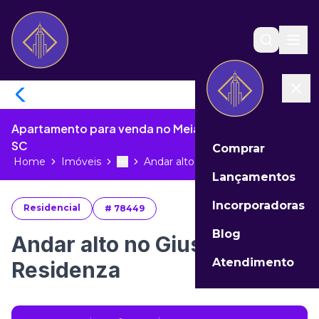
Apartamento para venda no Meia Praia de Itapema -
SC
Comprar
Home
Imóveis
Andar alto no Giusta Residenza...
Toggle menu
More
Lançamentos
Incorporadoras
Residencial
#
78449
Blog
Andar alto no Giusta
Atendimento
Residenza