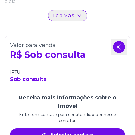
a dia.
Com 179m² de área total, o apartamento une
Leia Mais
elegância e qualidade, tornando o Giusta Residenza
uma excelente escolha para quem busca morar
com conforto em uma das regiões mais valorizadas
de Itapema.
Valor para venda
R$
Sob consulta
IPTU
Sob consulta
Receba mais informações sobre o
imóvel
Entre em contato para ser atendido por nosso
corretor.
Solicitar contato