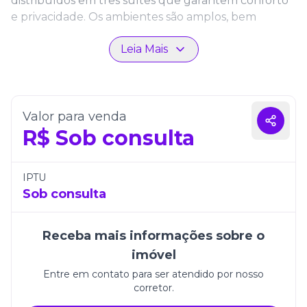
distribuídos em três suítes que garantem conforto
e privacidade. Os ambientes são amplos, bem
planejados e integrados, proporcionando
Leia Mais
praticidade no dia a dia e uma atmosfera acolhedora
para receber família e amigos.
O apartamento dispõe ainda de duas vagas de
garagem, oferecendo segurança e comodidade.
Valor para venda
Morar no Grand Unique Tower é desfrutar de
R$
Sob consulta
exclusividade, sofisticação e o privilégio de viver em
um endereço especial em Itapema.
IPTU
Sob consulta
Receba mais informações sobre o
imóvel
Entre em contato para ser atendido por nosso
corretor.