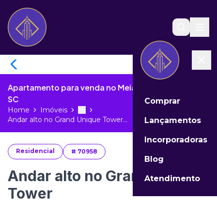
Apartamento para venda no Meia Praia de Itapema -
SC
Comprar
Home
Imóveis
Toggle menu
More
Andar alto no Grand Unique Tower...
Lançamentos
Incorporadoras
Residencial
#
70958
Blog
Andar alto no Grand Unique
Atendimento
Tower