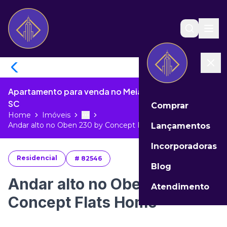
Apartamento para venda no Meia Praia de Itapema -
SC
Comprar
Home
Imóveis
Toggle menu
More
Andar alto no Oben 230 by Concept F...
Lançamentos
Incorporadoras
Residencial
#
82546
Blog
Andar alto no Oben 230 by
Atendimento
Concept Flats Home