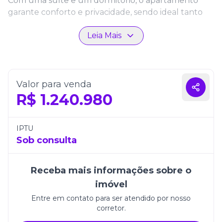
Com uma suíte e um dormitório, o apartamento
garante conforto e privacidade, sendo ideal tanto
para morar quanto para investir. Os ambientes
Leia Mais
integrados valorizam a iluminação natural e criam
uma atmosfera leve e convidativa, enquanto o
acabamento de alto padrão reflete o cuidado e a
qualidade característicos da Concept Flats Home.
Valor para venda
Com uma vaga de garagem e uma localização
R$
1.240.980
privilegiada, próxima ao mar e às principais
conveniências da cidade, o Oben 230 é a escolha
certa para quem deseja viver com bem-estar e
IPTU
sofisticação. Um empreendimento que traduz o
Sob consulta
novo conceito de morar bem em Itapema, unindo
design contemporâneo e qualidade de vida.
Receba mais informações sobre o
imóvel
Entre em contato para ser atendido por nosso
corretor.