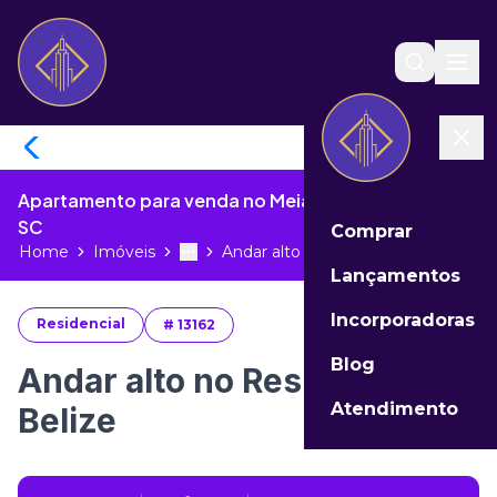
Apartamento para venda no Meia Praia de Itapema -
SC
Comprar
Home
Imóveis
Andar alto no Residencial Belize...
Toggle menu
More
Lançamentos
Incorporadoras
Residencial
#
13162
Blog
Andar alto no Residencial
Atendimento
Belize