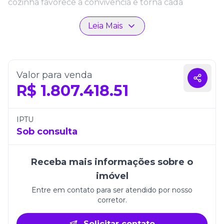
cozinha favorece a convivência e torna cada
momento ainda mais especial. O projeto prioriza o
Leia Mais
bem-estar, trazendo acabamento de qualidade e
detalhes que elevam a experiência de morar.
Além disso, o apartamento conta com 2 vagas de
garagem, oferecendo mais comodidade e
Valor para venda
segurança. Em uma localização estratégica de
R$
1.807.418.51
Itapema, o Residencial Belize é ideal para quem
deseja aliar conforto, valorização e o privilégio de
estar próximo ao mar.
IPTU
Sob consulta
Receba mais informações sobre o
imóvel
Entre em contato para ser atendido por nosso
corretor.
Solicitar contato