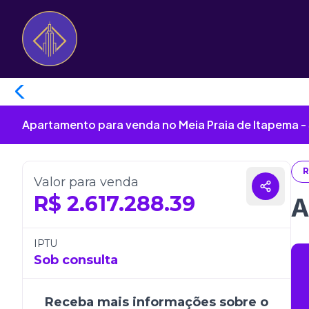
Apartamento para venda no Meia Praia de Itapema -
R
Valor para venda
R$
2.617.288.39
A
IPTU
Sob consulta
Receba mais informações sobre o