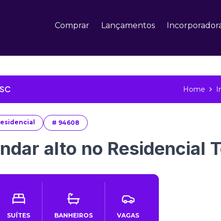
Comprar
Lançamentos
Incorporador
 SC
Home
I
esidencial
#
94608
ndar alto no Residencial T
SUÍTES
BANHEIROS
VAGAS