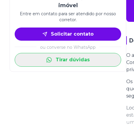
imóvel
Entre em contato para ser atendido por nosso
corretor.
Solicitar contato
D
ou converse no WhatsApp
O a
Tirar dúvidas
Com
pri
Os 
que
seg
Loc
est
um