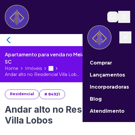
Apartamento para venda no Meia Praia de Itapema -
SC
Comprar
Home
Imóveis
Toggle menu
More
Andar alto no Residencial Villa Lob...
Lançamentos
Incorporadoras
Residencial
#
84921
Blog
Andar alto no Residencial
Atendimento
Villa Lobos