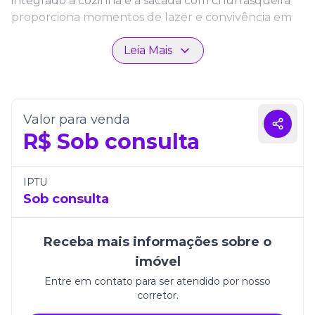
integrado à cozinha e à sacada com churrasqueira
proporciona momentos de lazer e convivência em
um ambiente sofisticado e funcional.
Leia Mais
Além disso, o imóvel conta com duas vagas de
garagem e acabamentos de alto padrão, como
porcelanato e detalhes em gesso. Localizado em
uma das regiões mais valorizadas de Itapema, o
Valor para venda
Residencial Villa Lobos é a escolha perfeita para
R$
Sob consulta
quem busca viver com qualidade e estilo próximo
ao mar.
IPTU
Sob consulta
Receba mais informações sobre o
imóvel
Entre em contato para ser atendido por nosso
corretor.