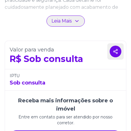
praticidade e segurança. Cada detalhe foi
cuidadosamente planejado com acabamento de
alto padrão.
Leia Mais
Localizada em uma das áreas mais valorizadas de
Itapema, a cobertura permite fácil acesso à praia e a
uma infraestrutura completa de serviços e lazer. É
ideal para quem busca um estilo de vida elegante,
Valor para venda
exclusivo e acolhedor.
R$
Sob consulta
IPTU
Sob consulta
Receba mais informações sobre o
imóvel
Entre em contato para ser atendido por nosso
corretor.