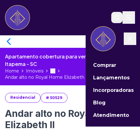
Apartamento cobertura para venda no Meia Praia de
Itapema - SC
Comprar
Home
Imóveis
Toggle menu
More
Andar alto no Royal Home Elizabeth ...
Lançamentos
Incorporadoras
Residencial
#
50529
Blog
Andar alto no Royal Home
Atendimento
Elizabeth II