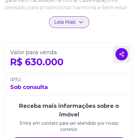
garantem facilidade na rotina. Cada espaço foi
pensado para proporcionar harmonia e bem-estar
aos moradores.
Leia Mais
Além disso, conta com uma vaga de garagem e está
localizado em uma das regiões mais valorizadas do
litoral catarinense. É uma excelente oportunidade
para morar com qualidade ou investir em um
Valor para venda
imóvel promissor.
R$
630.000
IPTU
Sob consulta
Receba mais informações sobre o
imóvel
Entre em contato para ser atendido por nosso
corretor.