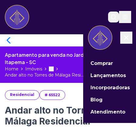
Apartamento para venda no Jardim Praia Mar de
Itapema - SC
Comprar
Home
Imóveis
Toggle menu
More
Andar alto no Torres de Málaga Resi...
Lançamentos
Incorporadoras
Residencial
#
65522
Blog
Andar alto no Torres de
Atendimento
Málaga Residencial