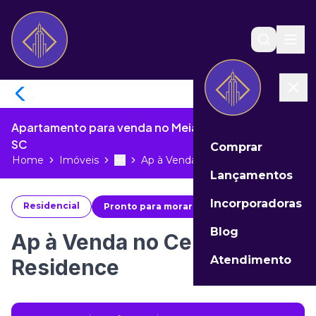
Apartamento para venda no Meia Praia de Itapema -
SC
Comprar
Home
Imóveis
Ap à Venda no Celisa Residence...
Toggle menu
More
Lançamentos
Incorporadoras
Residencial
Pronto para morar
#
90209
Blog
Ap à Venda no Celisa
Atendimento
Residence