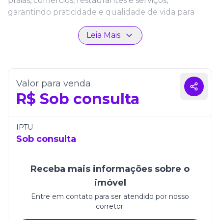
praias, comércios, restaurantes e serviços,
garantindo praticidade e qualidade de vida para
seus moradores.
Leia Mais
O apartamento conta com 4 suítes e 3 vagas de
garagem, entregando amplitude e privacidade para
toda a família. O amplo living integra sala de estar,
sala de jantar e cozinha/copa, criando um espaço
Valor para venda
acolhedor e funcional. A sacada espaçosa com
R$
Sob consulta
churrasqueira é perfeita para receber amigos e
familiares, e o ponto para ofurô proporciona um
toque extra de relaxamento e exclusividade.
IPTU
Sob consulta
O padrão construtivo do Veneza Residence é de
alto nível, com diferenciais como:
Receba mais informações sobre o
Fechadura com leitor biométrico, unindo
imóvel
segurança e tecnologia
Entre em contato para ser atendido por nosso
corretor.
Teto com rebaixo em gesso, valorizando o