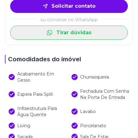
design dos ambientes
Solicitar contato
Piso em porcelanato 80x80cm, que alia
elegância e durabilidade
ou converse no WhatsApp
Tubulação para água quente e
Tirar dúvidas
infraestrutura para automação residencial
Infraestrutura para ar-condicionado tipo
split, garantindo conforto térmico em
Comodidades do imóvel
todas as estações
Acabamento Em
Churrasqueira
A área de lazer do empreendimento foi pensada
Gesso
para atender todas as idades e estilos de vida,
Fechadura Com Senha
contando com:
Espera Para Split
Na Porta De Entrada
Piscina adulto e infantil com prainha
Infraestrutura Para
Lavabo
Água Quente
Amplo deck externo para relaxar ao sol
Salão de festas com varanda
Living
Porcelanato
Brinquedoteca
Sacada
Sala De Estar