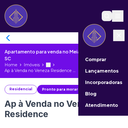
Apartamento para venda no Meia Praia de Itapema -
SC
Comprar
Home
Imóveis
Toggle menu
More
Ap à Venda no Veneza Residence ...
Lançamentos
Incorporadoras
Residencial
Pronto para morar
#
50648
Blog
Ap à Venda no Veneza
Atendimento
Residence