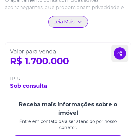
O apartamento conta com duas suítes
aconchegantes, que proporcionam privacidade e
comodidade para toda a família. A planta inteligente
Leia Mais
valoriza a integração dos ambientes, com uma área
social ampla e iluminada, ideal para receber amigos
ou simplesmente relaxar no dia a dia.
Além disso, o imóvel dispõe de uma vaga de
Valor para venda
garagem, garantindo praticidade no cotidiano. O
R$
1.700.000
empreendimento se destaca pela localização
privilegiada em Balneário Camboriú, próximo a
comércios, serviços e às belezas naturais da região,
IPTU
unindo praticidade urbana e a tranquilidade do
Sob consulta
litoral.
Receba mais informações sobre o
Construtora:
OMS Construções
imóvel
Entre em contato para ser atendido por nosso
Empreendimentos:
Granada Residencial
corretor.