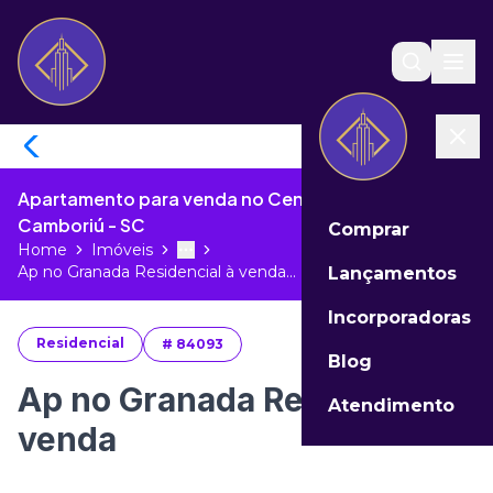
Apartamento para venda no Centro de Balneário
Camboriú - SC
Comprar
Home
Imóveis
Toggle menu
More
Ap no Granada Residencial à venda...
Lançamentos
Incorporadoras
Residencial
#
84093
Blog
Ap no Granada Residencial à
Atendimento
venda