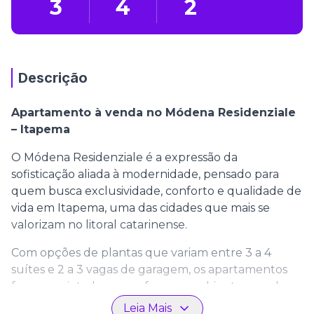
3
4
2
Descrição
Apartamento à venda no Módena Residenziale
– Itapema
O Módena Residenziale é a expressão da
sofisticação aliada à modernidade, pensado para
quem busca exclusividade, conforto e qualidade de
vida em Itapema, uma das cidades que mais se
valorizam no litoral catarinense.
Com opções de plantas que variam entre 3 a 4
suítes e 2 a 3 vagas de garagem, os apartamentos
foram projetados para oferecer ambientes amplos e
funcionais, garantindo bem-estar e praticidade em
Leia Mais