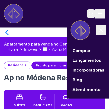
Apartamento para venda no Centro de Itapema - SC
Home
Imóveis
Ap no Módena Residenziale...
Comprar
Toggle menu
More
Lançamentos
Residencial
Pronto para morar
#
27569
Incorporadoras
Ap no Módena Residenziale
Blog
Atendimento
SUÍTES
BANHEIROS
VAGAS