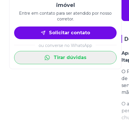
imóvel
Entre em contato para ser atendido por nosso
corretor.
Solicitar contato
D
ou converse no WhatsApp
Ap
Tirar dúvidas
It
O R
de 
ser
mão
O a
per
chu