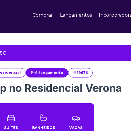
Comprar
Lançamentos
Incorporador
 SC
esidencial
Pré-lançamento
#
19676
p no Residencial Verona
SUÍTES
BANHEIROS
VAGAS