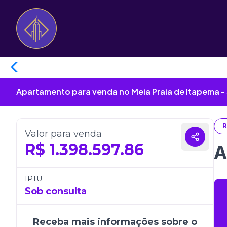
Apartamento para venda no Meia Praia de Itapema -
R
Valor para venda
R$
1.398.597.86
A
IPTU
Sob consulta
Receba mais informações sobre o