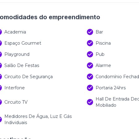
 valores estão sujeitos à alteração sem aviso prévio
omodidades do empreendimento
Academia
Bar
Espaço Gourmet
Piscina
Playground
Pub
Salão De Festas
Alarme
Circuito De Segurança
Condomínio Fecha
Interfone
Portaria 24hrs
Hall De Entrada De
Circuito TV
Mobiliado
Medidores De Água, Luz E Gás
Individuais