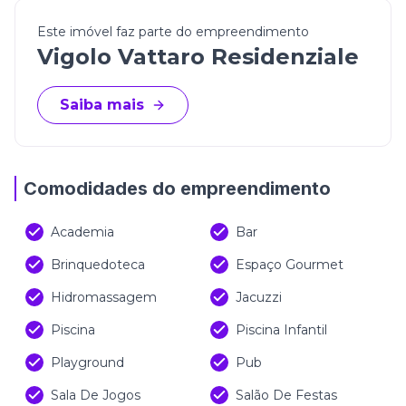
design moderno, funcionalidade e localização
Este imóvel faz parte do empreendimento
privilegiada, o Vigolo Vattaro Residenziale é a
Vigolo Vattaro Residenziale
escolha certa para viver com qualidade de vida no
litoral catarinense.
Saiba mais
Construtora:
Porto Florêncio Empreendimentos
Imobiliários Ltda
Empreendimento:
Vigolo Vattaro Residenziale
Comodidades do empreendimento
(Os valores estão sujeitos à alteração sem aviso
prévio)
Academia
Bar
Brinquedoteca
Espaço Gourmet
Hidromassagem
Jacuzzi
Piscina
Piscina Infantil
Playground
Pub
Sala De Jogos
Salão De Festas