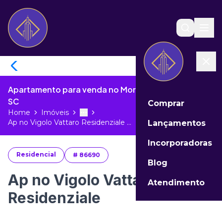
Apartamento para venda no Morretes de Itapema -
SC
Comprar
Home
Imóveis
Toggle menu
More
Ap no Vigolo Vattaro Residenziale ...
Lançamentos
Incorporadoras
Residencial
#
86690
Blog
Ap no Vigolo Vattaro
Atendimento
Residenziale