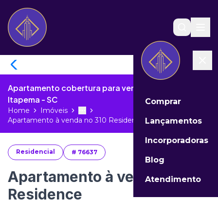
Apartamento cobertura para venda no Meia Praia de
Itapema - SC
Comprar
Home
Imóveis
Toggle menu
More
Apartamento à venda no 310 Residenc...
Lançamentos
Incorporadoras
Residencial
#
76637
Blog
Apartamento à venda no 310
Atendimento
Residence