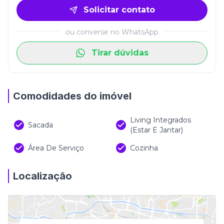
excelente oportunidade para morar ou investir em
Solicitar contato
um dos endereços mais valorizados do litoral
catarinense, unindo exclusividade, valorização e
ou converse no WhatsApp
uma experiência única de viver frente mar.
Tirar dúvidas
Comodidades do imóvel
Living Integrados
Sacada
(estar E Jantar)
Área De Serviço
Cozinha
Localização