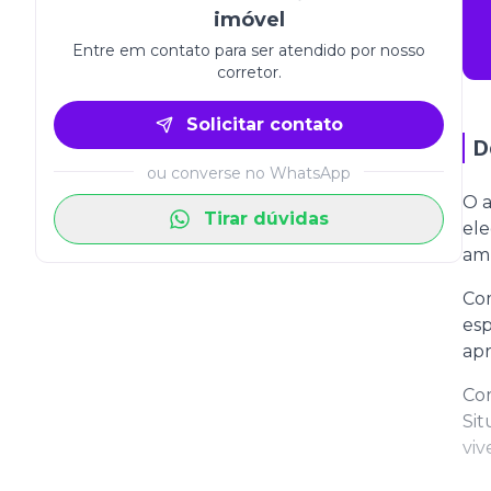
imóvel
Entre em contato para ser atendido por nosso
corretor.
Solicitar contato
D
ou converse no WhatsApp
O a
Tirar dúvidas
ele
amb
Com
esp
apr
Com
Sit
viv