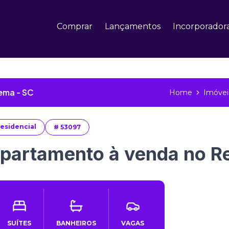
Comprar
Lançamentos
Incorporador
ema - SC
Home
Imóvei
esidencial
#
53097
partamento à venda no Res
SUÍTES
BANHEIROS
VAGAS