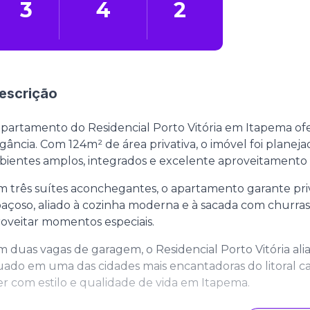
3
4
2
escrição
partamento do Residencial Porto Vitória em Itapema ofer
gância. Com 124m² de área privativa, o imóvel foi planej
ientes amplos, integrados e excelente aproveitamento d
 três suítes aconchegantes, o apartamento garante priv
açoso, aliado à cozinha moderna e à sacada com churras
oveitar momentos especiais.
 duas vagas de garagem, o Residencial Porto Vitória alia
uado em uma das cidades mais encantadoras do litoral ca
er com estilo e qualidade de vida em Itapema.