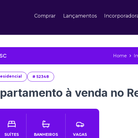
Comprar
Lançamentos
Incorporador
 SC
Home
I
esidencial
#
52348
partamento à venda no Re
SUÍTES
BANHEIROS
VAGAS