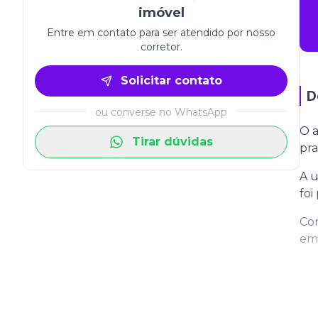
imóvel
Entre em contato para ser atendido por nosso
corretor.
Solicitar contato
D
ou converse no WhatsApp
O a
Tirar dúvidas
pra
A u
foi
Com
emp