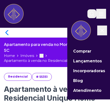
Apartamento para venda no Morretes de Itapema -
SC
Comprar
Home
Imóveis
Toggle menu
More
Apartamento à venda no Residencial ...
Lançamentos
Incorporadoras
Residencial
#
55351
Blog
Apartamento à venda no
Atendimento
Residencial Unique Home