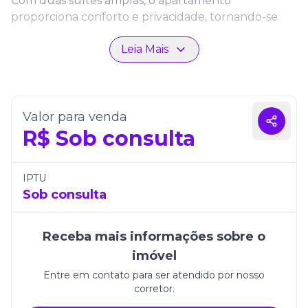
Com duas suítes amplas, o apartamento
proporciona conforto e privacidade, tornando-se
perfeito para casais ou pequenas famílias. Os
Leia Mais
ambientes integrados valorizam a convivência e a
iluminação natural, criando uma atmosfera leve e
acolhedora. Cada detalhe foi pensado para unir
design contemporâneo e praticidade no dia a dia.
Valor para venda
Além disso, o imóvel conta com uma vaga de
R$
Sob consulta
garagem e toda a qualidade construtiva que o
Residencial Unique Home oferece. Um espaço que
combina elegância, funcionalidade e excelente
IPTU
localização, ideal para quem deseja viver bem e com
Sob consulta
estilo em Itapema.
Receba mais informações sobre o
imóvel
Entre em contato para ser atendido por nosso
corretor.