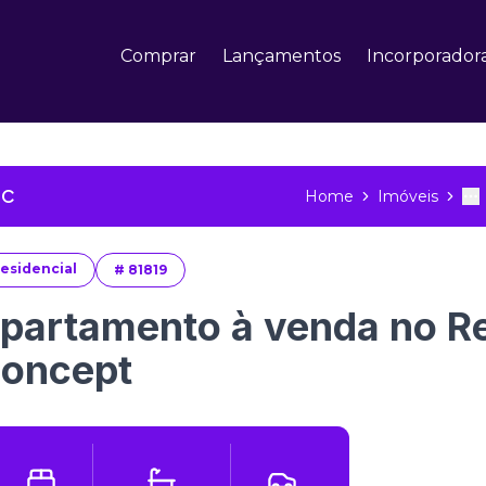
Comprar
Lançamentos
Incorporador
SC
Home
Imóveis
To
M
esidencial
#
81819
partamento à venda no R
oncept