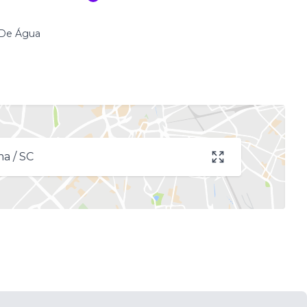
 De Água
a / SC