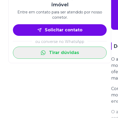
imóvel
Entre em contato para ser atendido por nosso
corretor.
Solicitar contato
ou converse no WhatsApp
D
Tirar dúvidas
O a
mo
ofe
mai
Com
mor
enq
O a