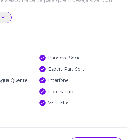
é a escolha certa para quem deseja viver com
Banheiro Social
Espera Para Split
 Água Quente
Interfone
Porcelanato
Vista Mar