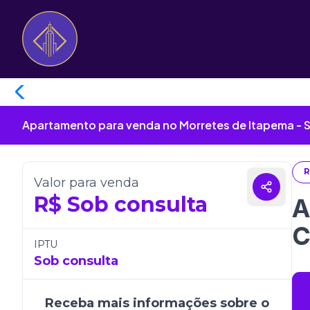
Apartamento para venda no Morretes de Itapema - 
R
Valor para venda
R$
Sob consulta
A
C
IPTU
Sob consulta
Receba mais informações sobre o