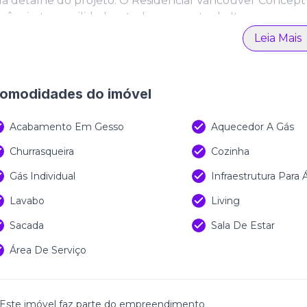
a detalhe do projeto. O Residencial Vancouver Concept 
gância, tranquilidade e todo o encanto de Itapema.
Leia Mais
omodidades do imóvel
Acabamento Em Gesso
Aquecedor A Gás
Churrasqueira
Cozinha
Gás Individual
Infraestrutura Para
Lavabo
Living
Sacada
Sala De Estar
Área De Serviço
Este imóvel faz parte do empreendimento