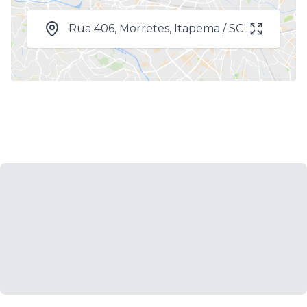
Rua 406, Morretes, Itapema / SC