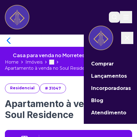
Casa para venda no Morretes de Itapema - SC
Home
Imóveis
Comprar
Toggle menu
More
Apartamento à venda no Soul Residen...
Lançamentos
Incorporadoras
Residencial
#
31047
Blog
Apartamento à venda no
Soul Residence
Atendimento