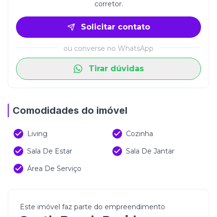
corretor.
completa de lazer e uma localização privilegiada,
próxima ao mar e cercada por tudo o que facilita a
Solicitar contato
rotina. Morar aqui é desfrutar de um ambiente
moderno, seguro e valorizado, onde cada detalhe
ou converse no WhatsApp
contribui para uma vida mais leve e exclusiva. Uma
excelente oportunidade para quem deseja investir
Tirar dúvidas
ou viver com alto padrão em um dos destinos mais
desejados do litoral catarinense.
Comodidades do imóvel
Living
Cozinha
Sala De Estar
Sala De Jantar
Área De Serviço
Este imóvel faz parte do empreendimento