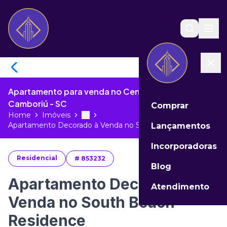
Apartamento para venda no Centro de Balneário
Camboriú - SC
Comprar
Home
Imóveis
Toggle menu
More
Apartamento Decorado à Venda no Sou...
Lançamentos
Incorporadoras
Residencial
#
853232
Blog
Apartamento Decorado à
Atendimento
Venda no South Beach
Residence