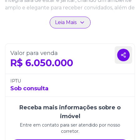
integra sala de estar e jantar, criando um ambiente
amplo e elegante para receber convidados, além de
contar com lavabo e churrasqueira a carvão, ideal
Leia Mais
para momentos especiais com família e amigos.
Os acabamentos de alto padrão e os detalhes
tecnológicos valorizam ainda mais cada ambiente. O
apartamento possui piso em porcelanato 1,2 m x 1,2
Valor para venda
m, que proporciona um visual moderno e
R$
6.050.000
sofisticado, além de pé-direito diferenciado, que
amplia a sensação de espaço e luminosidade. A
planta inclui ainda cozinha funcional, área de
IPTU
serviço, banheiro de serviço e terraço técnico,
Sob consulta
garantindo organização e praticidade no dia a dia.
Para mais conforto e segurança, o imóvel conta com
Receba mais informações sobre o
sistema de pré-automação, vídeo porteiro e
imóvel
fechadura biométrica, recursos que elevam a
experiência de morar em um empreendimento de
Entre em contato para ser atendido por nosso
corretor.
alto padrão.