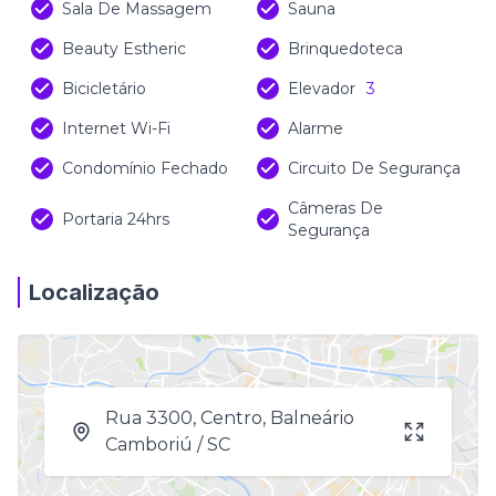
Sala De Massagem
Sauna
Beauty Estheric
Brinquedoteca
Bicicletário
Elevador
3
Internet Wi-Fi
Alarme
Condomínio Fechado
Circuito De Segurança
Câmeras De
Portaria 24hrs
Segurança
Localização
Rua 3300, Centro, Balneário
Camboriú / SC