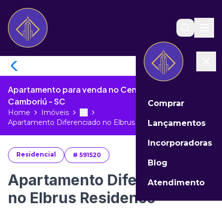
Apartamento para venda no Centro de Balneário
Camboriú - SC
Comprar
Home
Imóveis
Toggle menu
More
Apartamento Diferenciado no Elbrus ...
Lançamentos
Incorporadoras
Residencial
#
591520
Blog
Apartamento Diferenciado
Atendimento
no Elbrus Residence