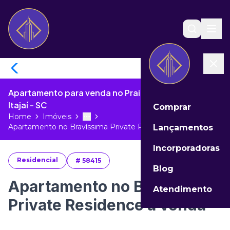
Apartamento para venda no Praia Brava de Itajaí de
Itajaí - SC
Comprar
Home
Imóveis
Toggle menu
More
Apartamento no Bravíssima Private R...
Lançamentos
Incorporadoras
Residencial
#
58415
Blog
Apartamento no Bravíssima
Atendimento
Private Residence à venda