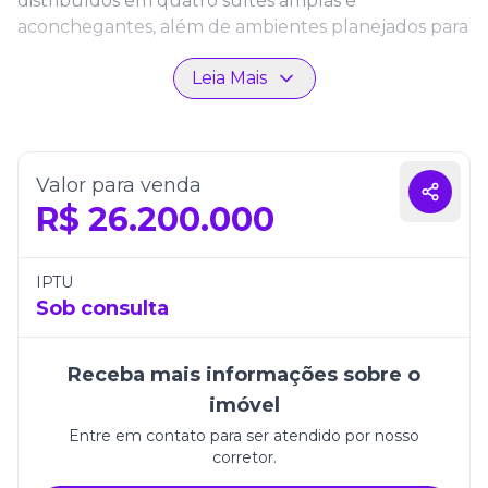
distribuídos em quatro suítes amplas e
aconchegantes, além de ambientes planejados para
garantir funcionalidade e bem-estar. Conta ainda
Leia Mais
com quatro vagas de garagem, proporcionando
toda a praticidade que um lar desse nível exige.
Com 586m² de área total, este apartamento une
elegância e comodidade em perfeita harmonia.
Valor para venda
Viver no Bravíssima Private Residence é ter o
R$
26.200.000
privilégio de desfrutar da exclusividade de um dos
endereços mais desejados de Santa Catarina, em
frente ao mar da Praia Brava.
IPTU
Sob consulta
Receba mais informações sobre o
imóvel
Entre em contato para ser atendido por nosso
corretor.