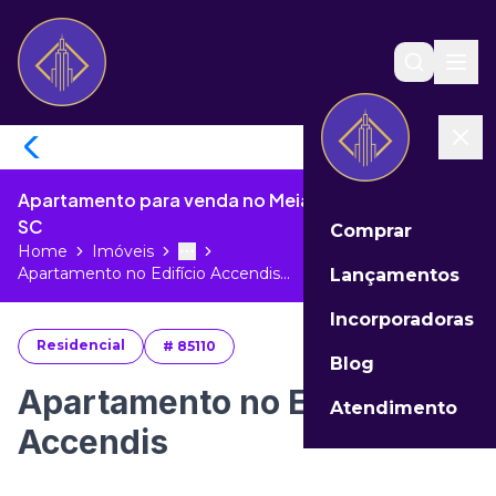
Apartamento para venda no Meia Praia de Itapema -
SC
Comprar
Home
Imóveis
Toggle menu
More
Apartamento no Edifício Accendis...
Lançamentos
Incorporadoras
Residencial
#
85110
Blog
Apartamento no Edifício
Atendimento
Accendis