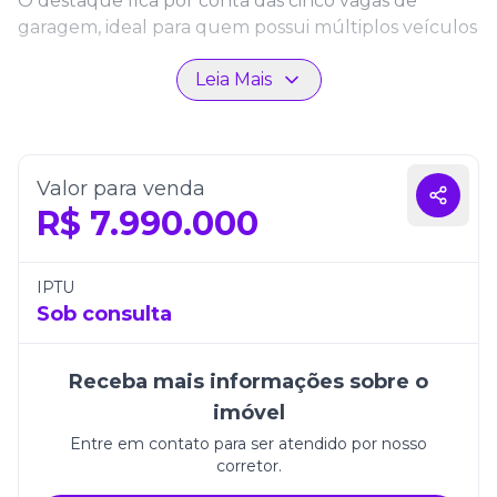
O destaque fica por conta das cinco vagas de
garagem, ideal para quem possui múltiplos veículos
ou deseja acomodar carros de luxo com
Leia Mais
tranquilidade. O apartamento também se integra a
um empreendimento completo, com infraestrutura
moderna e mais de dois mil metros quadrados de
área de lazer distribuídos em três pavimentos,
garantindo entretenimento e bem-estar a poucos
Valor para venda
passos de casa.
R$
7.990.000
Localizado em uma das regiões mais valorizadas de
Itapema, o Edifício Accendis alia elegância,
IPTU
segurança e praticidade em um único endereço.
Sob consulta
Este imóvel é perfeito para quem busca qualidade
de vida e uma experiência residencial de alto
Receba mais informações sobre o
padrão em um dos destinos mais desejados do litoral
imóvel
catarinense.
Entre em contato para ser atendido por nosso
corretor.