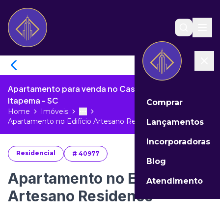
Apartamento para venda no Castelo Branco de
Itapema - SC
Comprar
Home
Imóveis
Toggle menu
More
Apartamento no Edifício Artesano Re...
Lançamentos
Incorporadoras
Residencial
#
40977
Blog
Apartamento no Edifício
Atendimento
Artesano Residence