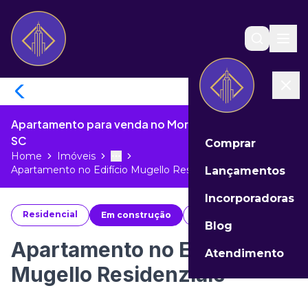
Apartamento para venda no Morretes de Itapema -
SC
Comprar
Home
Imóveis
Toggle menu
More
Apartamento no Edifício Mugello Res...
Lançamentos
Incorporadoras
Residencial
Em construção
#
22305
Blog
Apartamento no Edifício
Atendimento
Mugello Residenziale