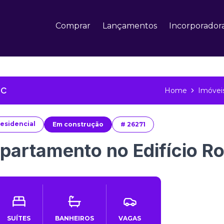
Comprar
Lançamentos
Incorporador
SC
Home
Imóvei
esidencial
Em construção
#
26271
partamento no Edifício R
SUÍTES
BANHEIROS
VAGAS