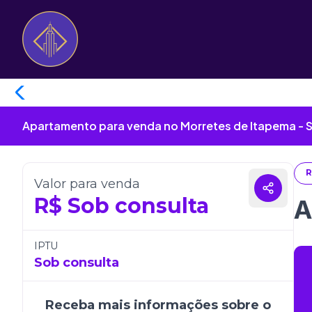
Apartamento para venda no Morretes de Itapema - 
R
Valor para venda
R$
Sob consulta
A
IPTU
Sob consulta
Receba mais informações sobre o