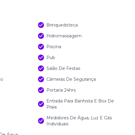
)
Brinquedoteca
Hidromassagem
Piscina
Pub
Salão De Festas
do
Câmeras De Segurança
Portaria 24hrs
Entrada Para Banhista E Box De
Praia
Medidores De Água, Luz E Gás
Individuais
 De Água