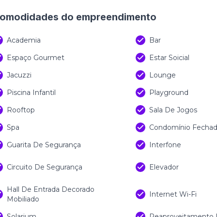
 valores estão sujeitos à alteração sem aviso prévio
omodidades do empreendimento
Academia
Bar
Espaço Gourmet
Estar Soicial
Jacuzzi
Lounge
Piscina Infantil
Playground
Rooftop
Sala De Jogos
Spa
Condomínio Fecha
Guarita De Segurança
Interfone
Circuito De Segurança
Elevador
Hall De Entrada Decorado
Internet Wi-Fi
Mobiliado
Solarium
Reaproveitamento