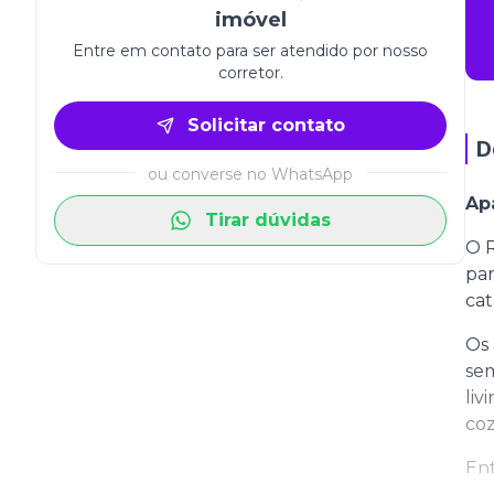
imóvel
Entre em contato para ser atendido por nosso
corretor.
Solicitar contato
D
ou converse no WhatsApp
Ap
Tirar dúvidas
O R
par
cat
Os 
sem
liv
coz
Ent