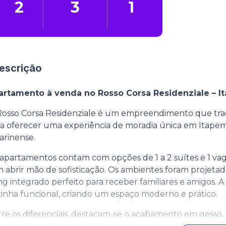
2
3
1
escrição
artamento à venda no Rosso Corsa Residenziale – 
osso Corsa Residenziale é um empreendimento que tra
a oferecer uma experiência de moradia única em Itapema,
arinense.
apartamentos contam com opções de 1 a 2 suítes e 1 vag
 abrir mão de sofisticação. Os ambientes foram projet
ing integrado perfeito para receber familiares e amigos.
inha funcional, criando um espaço moderno e prático.
re os diferenciais, destacam-se o acabamento em gesso, 