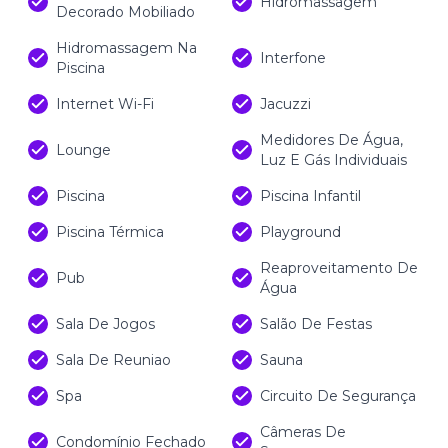
Hidromassagem
Decorado Mobiliado
Hidromassagem Na
Interfone
Piscina
Internet Wi-Fi
Jacuzzi
Medidores De Água,
Lounge
Luz E Gás Individuais
Piscina
Piscina Infantil
Piscina Térmica
Playground
Reaproveitamento De
Pub
Água
Sala De Jogos
Salão De Festas
Sala De Reuniao
Sauna
Spa
Circuito De Segurança
Câmeras De
Condomínio Fechado