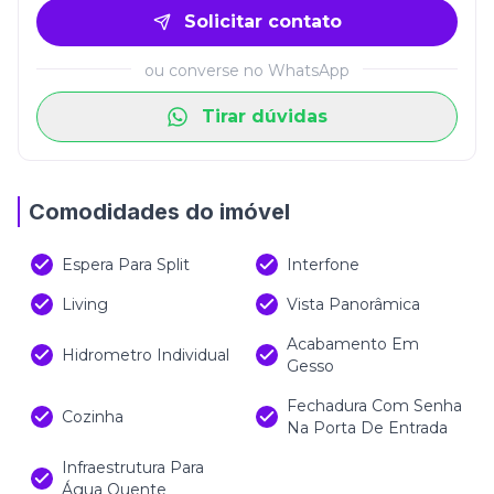
conveniência, natureza e lazer. O empreendimento
Solicitar contato
une moradia, mobilidade e infraestrutura
inteligente em um dos endereços mais valorizados
ou converse no WhatsApp
do litoral catarinense. Mais do que um imóvel, este
apartamento representa um novo estilo de vida,
Tirar dúvidas
ideal para quem deseja morar ou investir em um
projeto moderno, sofisticado e conectado às
principais tendências urbanas do mundo.
Comodidades do imóvel
Espera Para Split
Interfone
Living
Vista Panorâmica
Acabamento Em
Hidrometro Individual
Gesso
Fechadura Com Senha
Cozinha
Na Porta De Entrada
Infraestrutura Para
Água Quente