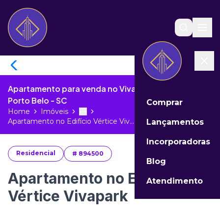
Apartamento para venda no Vivapark Porto Belo de
Porto Belo - SC
Comprar
Home
Imóveis
Toggle menu
More
Apartamento no Edifício Vértice Viv...
Lançamentos
Incorporadoras
Residencial
#
894500
Blog
Apartamento no Edifício
Atendimento
Vértice Vivapark