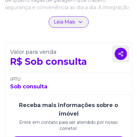
de quatro vagas de garagem que trazem
segurança e conveniência ao dia a dia. A integração
dos espaços valoriza o convívio e permite desfrutar
Leia Mais
de momentos especiais em um ambiente elegante.
Inserido em uma das cidades mais valorizadas do
litoral catarinense, o apartamento une localização
privilegiada, modernidade e requinte. É a
Valor para venda
oportunidade de viver com exclusividade em um
R$
Sob consulta
espaço que traduz qualidade de vida e bem-estar.
IPTU
Sob consulta
Receba mais informações sobre o
imóvel
Entre em contato para ser atendido por nosso
corretor.