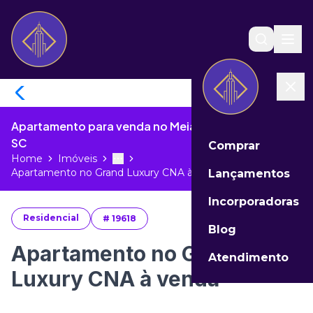
Apartamento para venda no Meia Praia de Itapema -
SC
Comprar
Home
Imóveis
Toggle menu
More
Apartamento no Grand Luxury CNA à v...
Lançamentos
Incorporadoras
Residencial
#
19618
Blog
Apartamento no Grand
Atendimento
Luxury CNA à venda