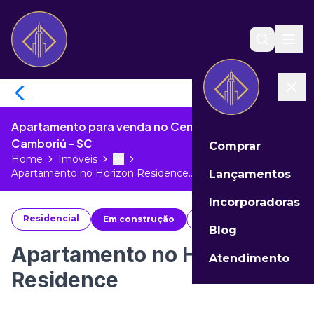
Apartamento para venda no Centro de Balneário
Camboriú - SC
Comprar
Home
Imóveis
Toggle menu
More
Apartamento no Horizon Residence...
Lançamentos
Incorporadoras
Residencial
Em construção
#
64763
Blog
Apartamento no Horizon
Atendimento
Residence