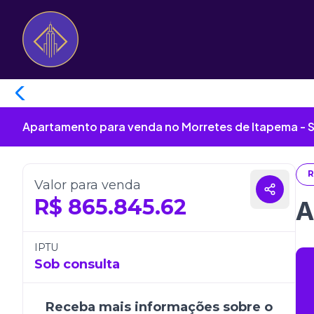
Apartamento para venda no Morretes de Itapema - 
R
Valor para venda
R$
865.845.62
A
IPTU
Sob consulta
Receba mais informações sobre o