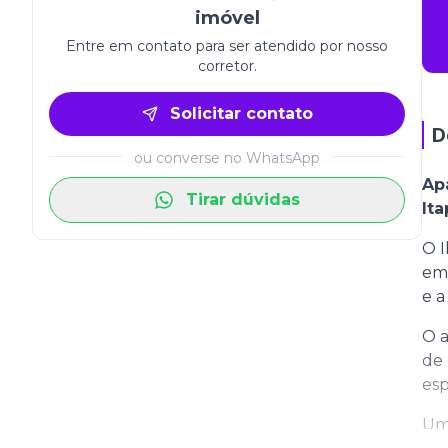
imóvel
Entre em contato para ser atendido por nosso
corretor.
Solicitar contato
D
ou converse no WhatsApp
Ap
Tirar dúvidas
It
O I
em 
e a
O a
de 
esp
Um 