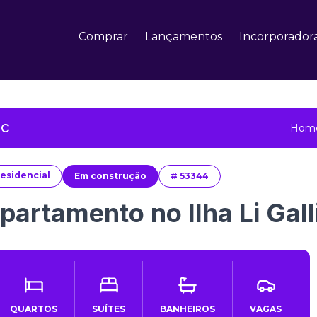
Comprar
Lançamentos
Incorporador
SC
Hom
esidencial
Em construção
#
53344
partamento no Ilha Li Gal
QUARTOS
SUÍTES
BANHEIROS
VAGAS