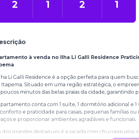
2
1
2
1
escrição
artamento à venda no Ilha Li Galli Residence Pratic
apema
lha Li Galli Residence é a opção perfeita para quem bus
Itapema. Situado em uma região estratégica, o empreend
 poucos minutos das belas praias da cidade, garantindo pr
partamento conta com 1 suíte, 1 dormitório adicional e
conforto e praticidade para casais, pequenas famílias ou i
aços e proporcionar ambientes agradáveis e funcionais.
dos grandes destaques é a sacada com churrasqueira, p