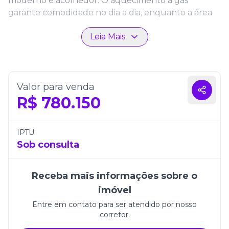
moderno e acolhedor. O aquecimento a gás
garante comodidade no dia a dia, enquanto a área
de serviço agrega funcionalidade.
Leia Mais
Com uma vaga de garagem, segurança e interfone,
este apartamento combina localização privilegiada
com qualidade de vida. É a oportunidade perfeita
para morar perto da praia e desfrutar de tudo o que
Valor para venda
Itapema tem a oferecer.
R$
780.150
IPTU
Sob consulta
Receba mais informações sobre o
imóvel
Entre em contato para ser atendido por nosso
corretor.