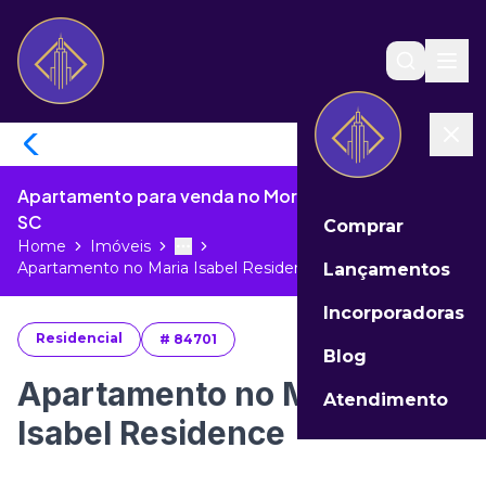
Apartamento para venda no Morretes de Itapema -
SC
Comprar
Home
Imóveis
Toggle menu
More
Apartamento no Maria Isabel Residen...
Lançamentos
Incorporadoras
Residencial
#
84701
Blog
Apartamento no Maria
Atendimento
Isabel Residence