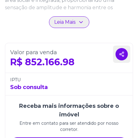
área social é integrada, proporcionando uma
sensação de amplitude e harmonia entre os
ambientes, ideal para momentos de convivência e
Leia Mais
relaxamento.
Além disso, o apartamento conta com uma vaga de
garagem, assegurando praticidade no dia a dia.
Situado em um empreendimento moderno e bem
Valor para venda
localizado, o Residencial Lumina Square é a escolha
R$
852.166.98
ideal para quem deseja viver com comodidade,
sofisticação e perto de tudo o que Itapema tem de
melhor.
IPTU
Sob consulta
Receba mais informações sobre o
imóvel
Entre em contato para ser atendido por nosso
corretor.