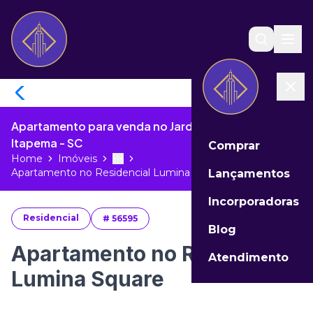
Apartamento para venda no Jardim Praia Mar de
Itapema - SC
Comprar
Home
Imóveis
Toggle menu
More
Apartamento no Residencial Lumina S...
Lançamentos
Incorporadoras
Residencial
#
56595
Blog
Apartamento no Residencial
Atendimento
Lumina Square