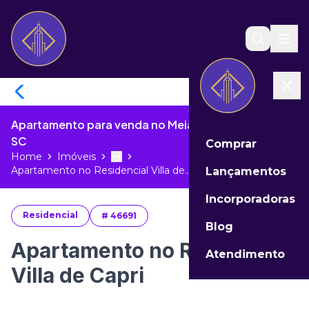
Apartamento para venda no Meia Praia de Itapema -
SC
Comprar
Home
Imóveis
Toggle menu
More
Apartamento no Residencial Villa de...
Lançamentos
Incorporadoras
Residencial
#
46691
Blog
Apartamento no Residencial
Atendimento
Villa de Capri