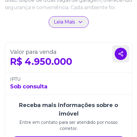
disso, dispõe de duas vagas de garagem, oferecendo
segurança e conveniência. Cada ambiente foi
projetado para unir modernidade e funcionalidade,
Leia Mais
criando uma atmosfera acolhedora e elegante.
Com 390m² de área total, este apartamento é a
escolha ideal para quem deseja viver em um
endereço exclusivo, em uma das cidades mais
Valor para venda
valorizadas do litoral catarinense. O Villa de Capri
R$
4.950.000
une qualidade construtiva, localização privilegiada
e espaços que transformam o morar em uma
verdadeira experiência de bem-estar.
IPTU
Sob consulta
Receba mais informações sobre o
imóvel
Entre em contato para ser atendido por nosso
corretor.