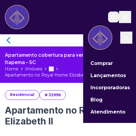
Apartamento cobertura para venda no Meia Praia de
Itapema - SC
Comprar
Home
Imóveis
Toggle menu
More
Apartamento no Royal Home Elizabeth...
Lançamentos
Incorporadoras
Residencial
#
32996
Blog
Apartamento no Royal Home
Atendimento
Elizabeth II