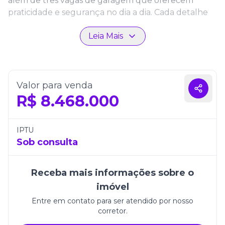
além de três vagas de garagem que oferecem
praticidade e segurança no dia a dia. Cada detalhe
foi planejado com acabamento de alta qualidade,
Leia Mais
unindo modernidade e funcionalidade.
A localização em Itapema permite aproveitar o
melhor da cidade, próxima ao mar e a uma
infraestrutura completa de serviços e lazer. Essa
Valor para venda
cobertura é ideal para quem busca um estilo de
R$
8.468.000
vida sofisticado, com amplitude, conforto e vistas
encantadoras.
IPTU
Sob consulta
Receba mais informações sobre o
imóvel
Entre em contato para ser atendido por nosso
corretor.