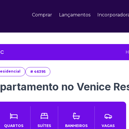
Comprar
Lançamentos
Incorporador
SC
H
esidencial
#
46395
partamento no Venice Re
QUARTOS
SUÍTES
BANHEIROS
VAGAS