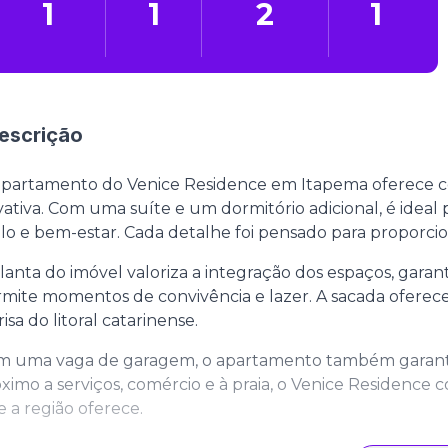
1
1
2
1
escrição
partamento do Venice Residence em Itapema oferece co
vativa. Com uma suíte e um dormitório adicional, é idea
ilo e bem-estar. Cada detalhe foi pensado para proporc
lanta do imóvel valoriza a integração dos espaços, garan
mite momentos de convivência e lazer. A sacada oferece 
risa do litoral catarinense.
m uma vaga de garagem, o apartamento também garante 
ximo a serviços, comércio e à praia, o Venice Residence 
 a região oferece.