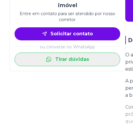
imóvel
Entre em contato para ser atendido por nosso
corretor.
Solicitar contato
D
ou converse no WhatsApp
O a
Tirar dúvidas
pri
est
A p
per
a b
Co
pró
que