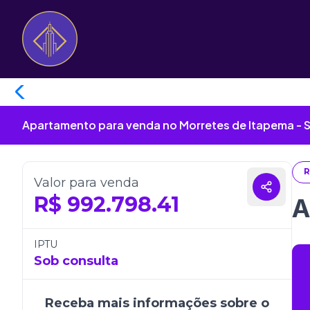
Apartamento para venda no Morretes de Itapema - 
R
Valor para venda
R$
992.798.41
A
IPTU
Sob consulta
Receba mais informações sobre o