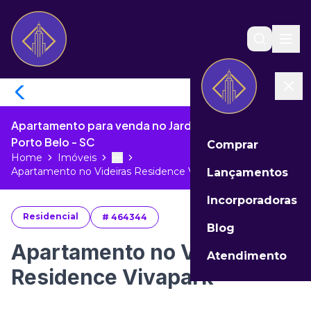
Apartamento para venda no Jardim Dourado de
Porto Belo - SC
Comprar
Home
Imóveis
Toggle menu
More
Apartamento no Videiras Residence V...
Lançamentos
Incorporadoras
Residencial
#
464344
Blog
Apartamento no Videiras
Atendimento
Residence Vivapark