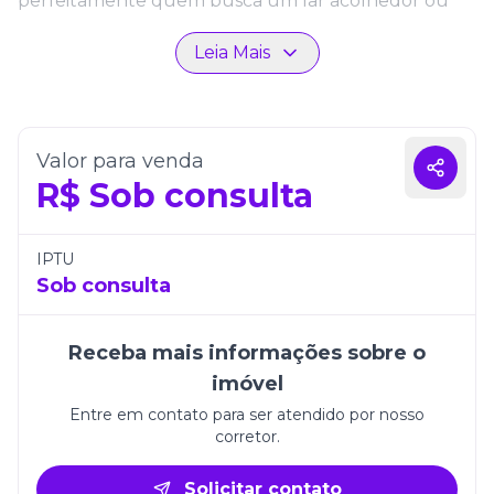
perfeitamente quem busca um lar acolhedor ou
uma oportunidade de investimento seguro. A
Leia Mais
distribuição inteligente dos ambientes garante
luminosidade e ventilação natural, criando uma
atmosfera agradável para morar.
Localizado em uma das regiões mais desejadas do
Valor para venda
litoral catarinense, o Benjamin Residence destaca-se
R$
Sob consulta
pela proximidade com o mar, pelos comércios e
pelos serviços essenciais da cidade. É a escolha ideal
para quem deseja viver em um lugar que combina
IPTU
qualidade de vida e valorização imobiliária.
Sob consulta
Receba mais informações sobre o
imóvel
Entre em contato para ser atendido por nosso
corretor.
Solicitar contato