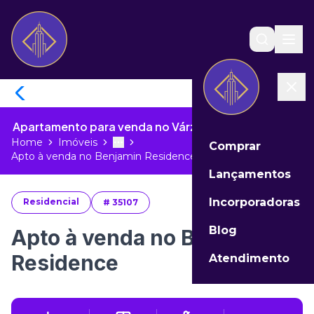
Apartamento para venda no Várzea de Itapema - SC
Home
Imóveis
Comprar
Toggle menu
More
Apto à venda no Benjamin Residence...
Lançamentos
Incorporadoras
Residencial
#
35107
Blog
Apto à venda no Benjamin
Residence
Atendimento