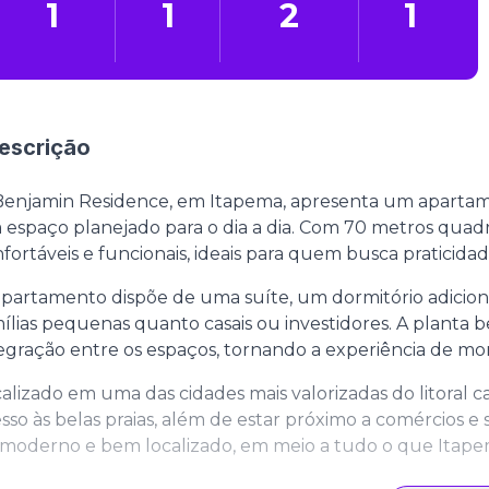
1
1
2
1
escrição
Benjamin Residence, em Itapema, apresenta um apart
espaço planejado para o dia a dia. Com 70 metros quadr
fortáveis e funcionais, ideais para quem busca praticida
partamento dispõe de uma suíte, um dormitório adicio
ílias pequenas quanto casais ou investidores. A planta 
egração entre os espaços, tornando a experiência de mor
alizado em uma das cidades mais valorizadas do litoral c
sso às belas praias, além de estar próximo a comércios e
 moderno e bem localizado, em meio a tudo o que Itap