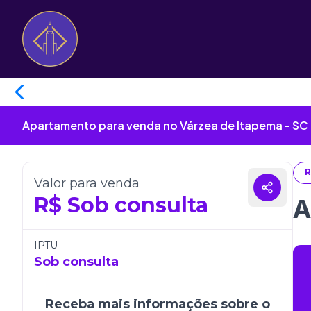
Apartamento para venda no Várzea de Itapema - SC
R
Valor para venda
R$
Sob consulta
A
IPTU
Sob consulta
Receba mais informações sobre o