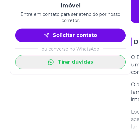
imóvel
Entre em contato para ser atendido por nosso
corretor.
Solicitar contato
D
ou converse no WhatsApp
O 
Tirar dúvidas
um 
con
O a
fam
int
Loc
ace
lar