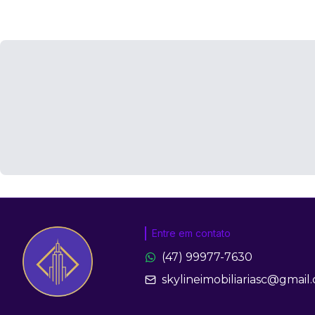
Entre em contato
(47) 99977-7630
skylineimobiliariasc@gmail