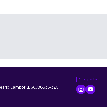
Acompanhe
neário Camboriú, SC, 88336-320