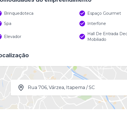
Brinquedoteca
Espaço Gourmet
Spa
Interfone
Hall De Entrada De
Elevador
Mobiliado
ocalização
Rua 706, Várzea, Itapema / SC