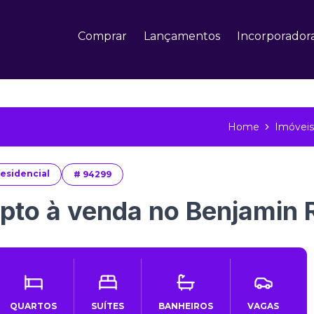
Comprar
Lançamentos
Incorporador
Home
Imóveis
esidencial
#
94299
pto à venda no Benjamin
QUARTOS
SUÍTES
BANHEIROS
VAGAS