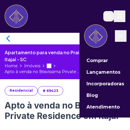
Apartamento para venda no Praia Brava de Itajaí de
Itajaí - SC
Comprar
Home
Imóveis
Toggle menu
More
Apto à venda no Bravíssima Private ...
Lançamentos
Incorporadoras
Residencial
#
69423
Blog
Apto à venda no Bravíssima
Atendimento
Private Residence em Itajaí