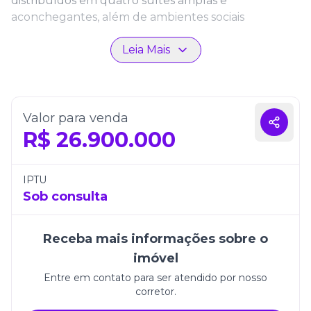
distribuídos em quatro suítes amplas e
aconchegantes, além de ambientes sociais
projetados para oferecer conforto e funcionalidade.
Leia Mais
Conta ainda com quatro vagas de garagem,
garantindo praticidade e comodidade para toda a
família.
Com 586m² de área total, este apartamento é ideal
Valor para venda
para quem deseja viver em harmonia com a
R$
26.900.000
natureza, sem abrir mão da elegância e da
modernidade. Morar no Bravíssima Private
Residence é ter o privilégio de desfrutar de um dos
IPTU
endereços mais desejados de Santa Catarina, em
Sob consulta
frente ao mar da Praia Brava.
Receba mais informações sobre o
imóvel
Entre em contato para ser atendido por nosso
corretor.