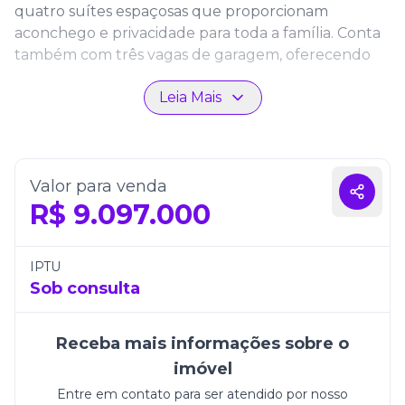
quatro suítes espaçosas que proporcionam
aconchego e privacidade para toda a família. Conta
também com três vagas de garagem, oferecendo
praticidade e segurança no dia a dia.
Leia Mais
Com arquitetura moderna e acabamentos de alto
padrão, cada ambiente foi pensado para unir
funcionalidade e elegância. No CNA Latitude
Residences, morar é vivenciar uma experiência
Valor para venda
única de conforto e requinte.
R$
9.097.000
IPTU
Sob consulta
Receba mais informações sobre o
imóvel
Entre em contato para ser atendido por nosso