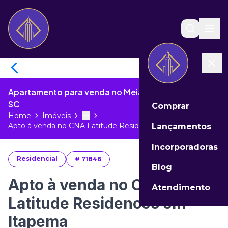
Apartamento para venda no Meia Praia de Itapema -
SC
Comprar
Home
Imóveis
Toggle menu
More
Apto à venda no CNA Latitude Reside...
Lançamentos
Incorporadoras
Residencial
#
71846
Blog
Apto à venda no CNA
Atendimento
Latitude Residences em
Itapema