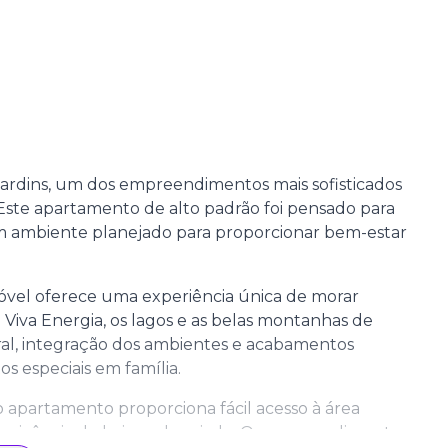
Jardins, um dos empreendimentos mais sofisticados
. Este apartamento de alto padrão foi pensado para
m ambiente planejado para proporcionar bem-estar
vel oferece uma experiência única de morar
 Viva Energia, os lagos e as belas montanhas de
ral, integração dos ambientes e acabamentos
s especiais em família.
o apartamento proporciona fácil acesso à área
convivência do bairro planejado. O empreendimento