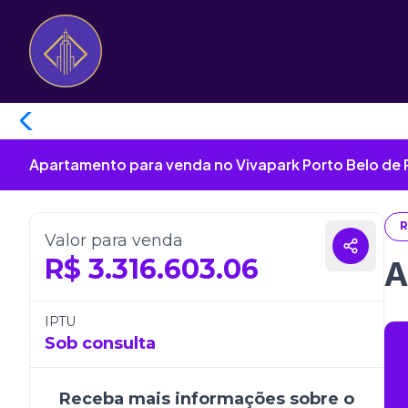
Apartamento para venda no Vivapark Porto Belo de P
R
Valor para venda
R$
3.316.603.06
A
IPTU
Sob consulta
Receba mais informações sobre o