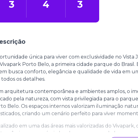
3
4
3
escrição
rtunidade única para viver com exclusividade no Vista 
Vivapark Porto Belo, a primeira cidade parque do Brasil
m busca conforto, elegância e qualidade de vida em u
todos os detalhes.
 arquitetura contemporânea e ambientes amplos, o imó
cado pela natureza, com vista privilegiada para o parque
to Belo. Os espaços internos valorizam iluminação natu
isticados, criando um cenário perfeito para viver momento
alizado em uma das áreas mais valorizadas do Vivapark, 
tronômica, ao comércio local e aos espaços de lazer e 