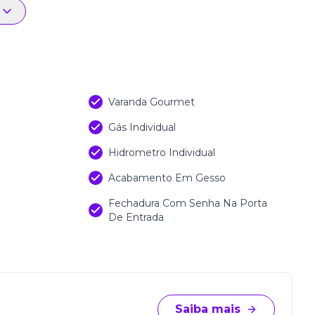
urança, mobilidade, sustentabilidade e qualidade
ma infraestrutura completa voltada ao conforto e à
place, academia ao ar livre e espaços dedicados ao
to representa um novo estilo de vida moderno, leve
o litoral catarinense.
Varanda Gourmet
Gás Individual
Hidrometro Individual
Acabamento Em Gesso
Fechadura Com Senha Na Porta
De Entrada
Saiba mais