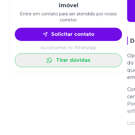
imóvel
Entre em contato para ser atendido por nosso
corretor.
Solicitar contato
D
ou converse no WhatsApp
Opo
Tirar dúvidas
do 
que
em 
Com
cer
Por
sof
Loc
gas