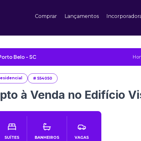
Comprar
Lançamentos
Incorporador
orto Belo - SC
Ho
esidencial
#
554050
pto à Venda no Edifício Vi
SUÍTES
BANHEIROS
VAGAS