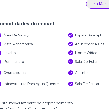
á inserido em um ecossistema urbano inovador, onde seg
Leia Mais
vida fazem parte da rotina dos moradores.
m da localização privilegiada, o Vista Jardins oferece u
omodidades do imóvel
ticidade, cercada por áreas verdes, lago, coworking, pet 
orte e ao lazer. Mais do que um imóvel, este apartamen
onectado à natureza em um dos destinos mais desejados d
Área De Serviço
Espera Para Split
Vista Panorâmica
Aquecedor A Gás
Lavabo
Home Office
Porcelanato
Sala De Estar
Churrasqueira
Cozinha
Infraestrutura Para Água Quente
Sala De Jantar
Este imóvel faz parte do empreendimento