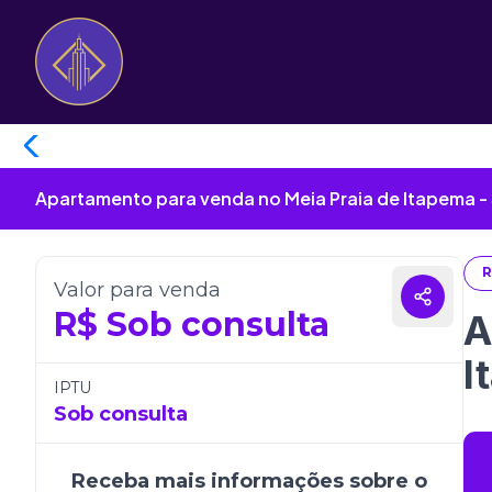
Apartamento para venda no Meia Praia de Itapema -
R
Valor para venda
R$
Sob consulta
A
I
IPTU
Sob consulta
Receba mais informações sobre o