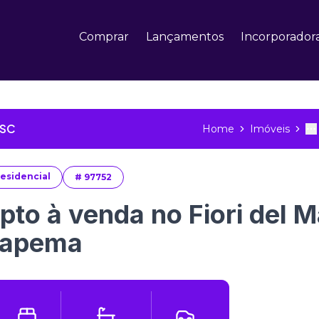
Comprar
Lançamentos
Incorporador
 SC
Home
Imóveis
To
M
esidencial
#
97752
pto à venda no Fiori del 
tapema