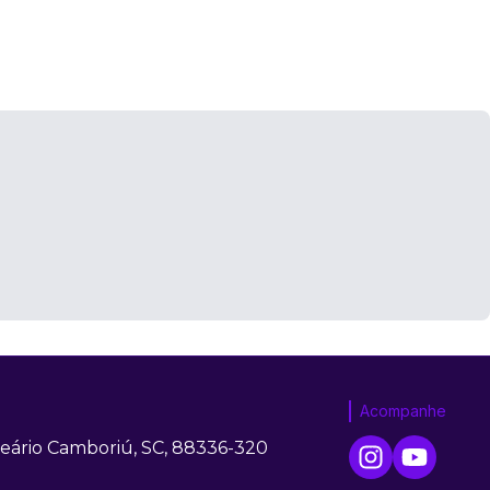
Acompanhe
neário Camboriú, SC, 88336-320