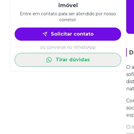
imóvel
Entre em contato para ser atendido por nosso
corretor.
Solicitar contato
ou converse no WhatsApp
D
Tirar dúvidas
O a
sof
dis
nat
Com
soc
esp
O i