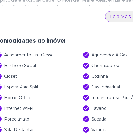
litude e exclusividade. O Fiori del Mare Residenziale se
alização privilegiada em Itapema, sendo a escolha ideal
ra-mar.
Leia Mais
omodidades do imóvel
Acabamento Em Gesso
Aquecedor A Gás
Banheiro Social
Churrasqueira
Closet
Cozinha
Espera Para Split
Gás Individual
Home Office
Infraestrutura Para
Internet Wi-Fi
Lavabo
Porcelanato
Sacada
Sala De Jantar
Varanda