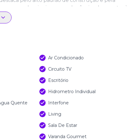
 destaca pelo alto padrão de construção e pela
 para quem deseja viver com elegância e bem-estar à
Ar Condicionado
Circuito TV
Escritório
Hidrometro Individual
 Água Quente
Interfone
Living
Sala De Estar
Varanda Gourmet