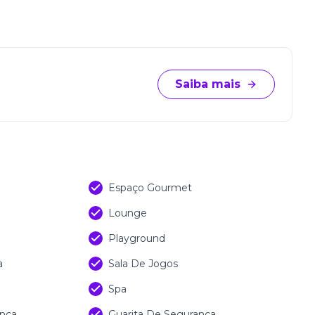
Saiba mais
Espaço Gourmet
Lounge
Playground
a
Sala De Jogos
Spa
nça
Guarita De Segurança