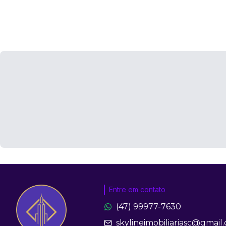
Entre em contato
(47) 99977-7630
skylineimobiliariasc@gmail