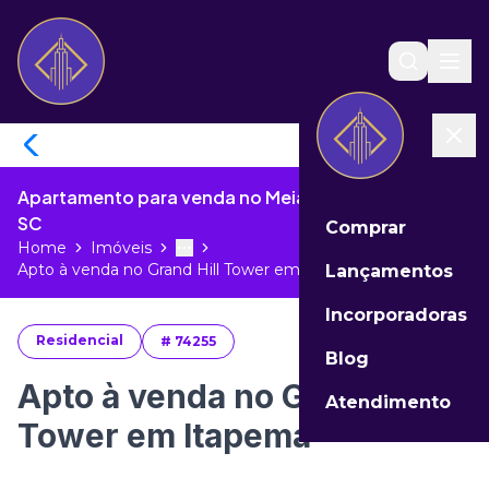
Apartamento para venda no Meia Praia de Itapema -
SC
Comprar
Home
Imóveis
Toggle menu
More
Apto à venda no Grand Hill Tower em...
Lançamentos
Incorporadoras
Residencial
#
74255
Blog
Apto à venda no Grand Hill
Atendimento
Tower em Itapema