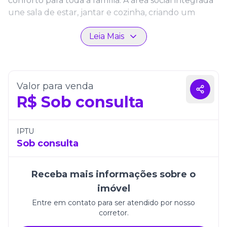
conforto para toda a família. A área social integrada
une sala de estar, jantar e cozinha, criando um
espaço acolhedor e elegante, ideal para receber
Leia Mais
amigos e desfrutar de momentos de lazer.
O apartamento dispõe ainda de três vagas de
garagem, proporcionando praticidade e segurança
no dia a dia. No Grand Hill Tower, viver significa
Valor para venda
aproveitar um estilo de vida exclusivo, em um
R$
Sob consulta
endereço privilegiado que combina modernidade,
conforto e qualidade.
IPTU
Sob consulta
Receba mais informações sobre o
imóvel
Entre em contato para ser atendido por nosso
corretor.